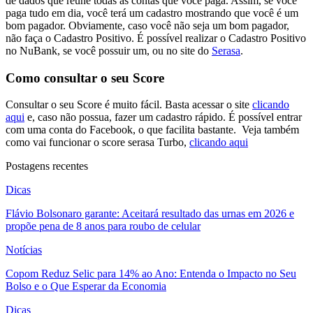
de dados que reúne todas as contas que você paga. Assim, se você
paga tudo em dia, você terá um cadastro mostrando que você é um
bom pagador. Obviamente, caso você não seja um bom pagador,
não faça o Cadastro Positivo. É possível realizar o Cadastro Positivo
no NuBank, se você possuir um, ou no site do
Serasa
.
Como consultar o seu Score
Consultar o seu Score é muito fácil. Basta acessar o site
clicando
aqui
e, caso não possua, fazer um cadastro rápido. É possível entrar
com uma conta do Facebook, o que facilita bastante.
Veja também
como vai funcionar o score serasa Turbo,
clicando aqui
Postagens recentes
Dicas
Flávio Bolsonaro garante: Aceitará resultado das urnas em 2026 e
propõe pena de 8 anos para roubo de celular
Notícias
Copom Reduz Selic para 14% ao Ano: Entenda o Impacto no Seu
Bolso e o Que Esperar da Economia
Dicas