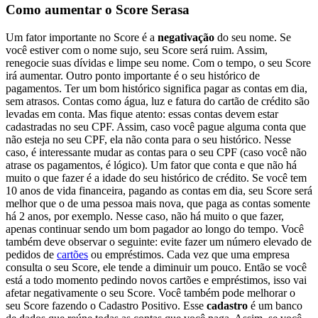
Como aumentar o Score Serasa
Um fator importante no Score é a
negativação
do seu nome. Se
você estiver com o nome sujo, seu Score será ruim. Assim,
renegocie suas dívidas e limpe seu nome. Com o tempo, o seu Score
irá aumentar. Outro ponto importante é o seu histórico de
pagamentos. Ter um bom histórico significa pagar as contas em dia,
sem atrasos. Contas como água, luz e fatura do cartão de crédito são
levadas em conta. Mas fique atento: essas contas devem estar
cadastradas no seu CPF. Assim, caso você pague alguma conta que
não esteja no seu CPF, ela não conta para o seu histórico. Nesse
caso, é interessante mudar as contas para o seu CPF (caso você não
atrase os pagamentos, é lógico). Um fator que conta e que não há
muito o que fazer é a idade do seu histórico de crédito. Se você tem
10 anos de vida financeira, pagando as contas em dia, seu Score será
melhor que o de uma pessoa mais nova, que paga as contas somente
há 2 anos, por exemplo. Nesse caso, não há muito o que fazer,
apenas continuar sendo um bom pagador ao longo do tempo. Você
também deve observar o seguinte: evite fazer um número elevado de
pedidos de
cartões
ou empréstimos. Cada vez que uma empresa
consulta o seu Score, ele tende a diminuir um pouco. Então se você
está a todo momento pedindo novos cartões e empréstimos, isso vai
afetar negativamente o seu Score. Você também pode melhorar o
seu Score fazendo o Cadastro Positivo. Esse
cadastro
é um banco