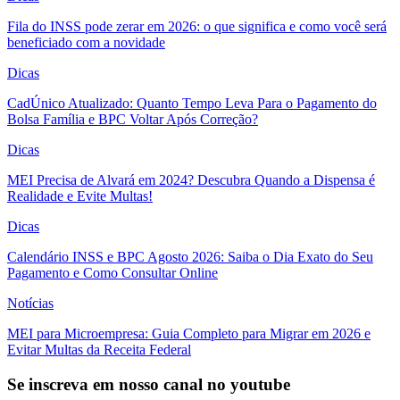
Fila do INSS pode zerar em 2026: o que significa e como você será
beneficiado com a novidade
Dicas
CadÚnico Atualizado: Quanto Tempo Leva Para o Pagamento do
Bolsa Família e BPC Voltar Após Correção?
Dicas
MEI Precisa de Alvará em 2024? Descubra Quando a Dispensa é
Realidade e Evite Multas!
Dicas
Calendário INSS e BPC Agosto 2026: Saiba o Dia Exato do Seu
Pagamento e Como Consultar Online
Notícias
MEI para Microempresa: Guia Completo para Migrar em 2026 e
Evitar Multas da Receita Federal
Se inscreva em nosso canal no youtube