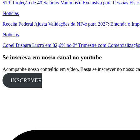
STJ: Proteção de 40 Salários Mínimos é Exclusiva para Pessoas Físi
Notícias
Receita Federal Ajusta Validações da NF-e para 2027: Entenda o Im
Notícias
Copel Dispara Lucro em 82,6% no 2º Trimestre com Comercialização 
Se inscreva em nosso canal no youtube
Acompanhe nosso conteúdo em vídeo. Basta se inscrever no nosso ca
INSCREVER