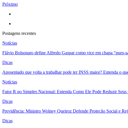
Próximo
Postagens recentes
Notícias
Flávio Bolsonaro define Alfredo Gaspar como vice em chapa “puro-s
Dicas
Aposentado que volta a trabalhar pode ter INSS maior? Entenda o qu
Notícias
Fator R no Simples Nacional: Entenda Como Ele Pode Reduzir Seus
Dicas
Previdência: Ministro Wolney Queiroz Defende Proteção Social e R
Dicas