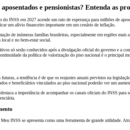
posentados e pensionistas? Entenda as proj
s do INSS em 2027 acende um raio de esperança para milhões de aposen
ficar um alívio financeiro importante em um cenário de inflação.
ão de inúmeras famílias brasileiras, especialmente em regiões mais afa
local e no bem-estar social.
finitivos só serão conhecidos após a divulgação oficial do governo e a 
ntinuidade da política de valorização do piso nacional é o principal mo
turas, a tendência é de que os reajustes anuais previstos na legislação
ntados e beneficiários vinculados ao piso nacional poderão ver um aume
al, destaca a importância de acompanhar os canais oficiais do INSS par
enciária.
mento
o Meu INSS se apresenta como uma ferramenta de grande utilidade. Atravé