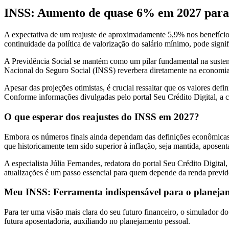
INSS: Aumento de quase 6% em 2027 para a
A expectativa de um reajuste de aproximadamente 5,9% nos benefício
continuidade da política de valorização do salário mínimo, pode signi
A Previdência Social se mantém como um pilar fundamental na sustentaç
Nacional do Seguro Social (INSS) reverbera diretamente na economia 
Apesar das projeções otimistas, é crucial ressaltar que os valores de
Conforme informações divulgadas pelo portal Seu Crédito Digital, a co
O que esperar dos reajustes do INSS em 2027?
Embora os números finais ainda dependam das definições econômicas fu
que historicamente tem sido superior à inflação, seja mantida, apose
A especialista Júlia Fernandes, redatora do portal Seu Crédito Digit
atualizações é um passo essencial para quem depende da renda previd
Meu INSS: Ferramenta indispensável para o planeja
Para ter uma visão mais clara do seu futuro financeiro, o simulador d
futura aposentadoria, auxiliando no planejamento pessoal.