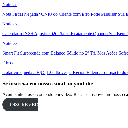
Notícias
Nota Fiscal Negada? CNPJ do Cliente com Erro Pode Paralisar Sua 
Notícias
Calendário INSS Agosto 2026: Saiba Exatamente Quando Seu Benefí
Notícias
Smart Fit Surpreende com Balanço Sólido no 2º Tri, Mas Ações Sofr
Dicas
Dólar em Queda a R$ 5,12 e Ibovespa Recua: Entenda o Impacto do
Se inscreva em nosso canal no youtube
Acompanhe nosso conteúdo em vídeo. Basta se inscrever no nosso ca
INSCREVER