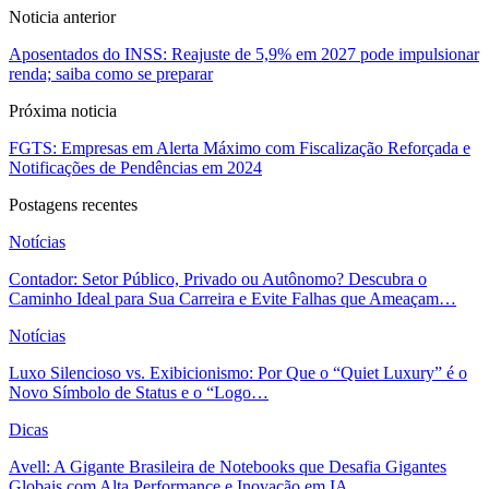
Noticia anterior
Aposentados do INSS: Reajuste de 5,9% em 2027 pode impulsionar
renda; saiba como se preparar
Próxima noticia
FGTS: Empresas em Alerta Máximo com Fiscalização Reforçada e
Notificações de Pendências em 2024
Postagens recentes
Notícias
Contador: Setor Público, Privado ou Autônomo? Descubra o
Caminho Ideal para Sua Carreira e Evite Falhas que Ameaçam…
Notícias
Luxo Silencioso vs. Exibicionismo: Por Que o “Quiet Luxury” é o
Novo Símbolo de Status e o “Logo…
Dicas
Avell: A Gigante Brasileira de Notebooks que Desafia Gigantes
Globais com Alta Performance e Inovação em IA