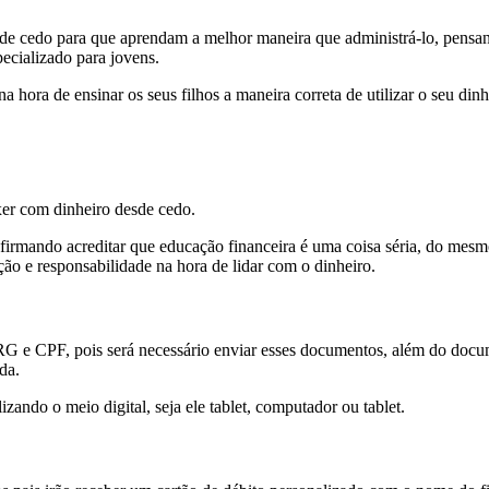
de cedo para que aprendam a melhor maneira que administrá-lo, pensan
pecializado para jovens.
na hora de ensinar os seus filhos a maneira correta de utilizar o seu din
xer com dinheiro desde cedo.
rmando acreditar que educação financeira é uma coisa séria, do mesmo
ão e responsabilidade na hora de lidar com o dinheiro.
a RG e CPF, pois será necessário enviar esses documentos, além do doc
da.
lizando o meio digital, seja ele tablet, computador ou tablet.