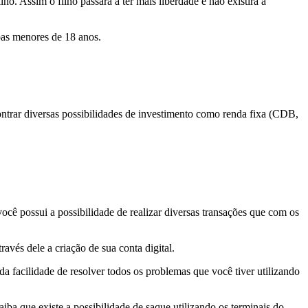
. Assim o filho passará a ter mais liberdade e não existirá a
soas menores de 18 anos.
contrar diversas possibilidades de investimento como renda fixa (CDB,
você possui a possibilidade de realizar diversas transações que com os
ravés dele a criação de sua conta digital.
da facilidade de resolver todos os problemas que você tiver utilizando
aiba que existe a possibilidade de saque utilizando os terminais do