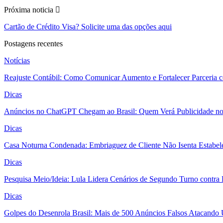
Próxima noticia
Cartão de Crédito Visa? Solicite uma das opções aqui
Postagens recentes
Notícias
Reajuste Contábil: Como Comunicar Aumento e Fortalecer Parceria 
Dicas
Anúncios no ChatGPT Chegam ao Brasil: Quem Verá Publicidade n
Dicas
Casa Noturna Condenada: Embriaguez de Cliente Não Isenta Estabel
Dicas
Pesquisa Meio/Ideia: Lula Lidera Cenários de Segundo Turno contra
Dicas
Golpes do Desenrola Brasil: Mais de 500 Anúncios Falsos Atacando 