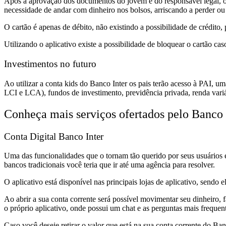
Após a aprovação dos documentos do jovem e do responsável legal, os p
necessidade de andar com dinheiro nos bolsos, arriscando a perder ou
O cartão é apenas de débito, não existindo a possibilidade de crédito,
Utilizando o aplicativo existe a possibilidade de bloquear o cartão cas
Investimentos no futuro
Ao utilizar a conta kids do Banco Inter os pais terão acesso à PAI, u
LCI e LCA), fundos de investimento, previdência privada, renda variáv
Conheça mais serviços ofertados pelo Banco 
Conta Digital Banco Inter
Uma das funcionalidades que o tornam tão querido por seus usuários é a
bancos tradicionais você teria que ir até uma agência para resolver.
O aplicativo está disponível nas principais lojas de aplicativo, sendo 
Ao abrir a sua conta corrente será possível movimentar seu dinheiro, f
o próprio aplicativo, onde possui um chat e as perguntas mais frequent
Caso você deseje retirar o valor que está na sua conta corrente do Ban