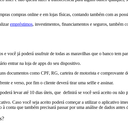
 compras compras online e em lojas físicas, contando também com as poss
alizar
empréstimos
, investimentos, financiamentos e seguros, também co
os e você já poderá usufruir de todas as maravilhas que o banco tem par
rio entrar na loja de apps do seu dispositivo.
guns documentos como CPF, RG, carteira de motorista e comprovante de 
te e verso, por fim o cliente deverá tirar uma selfie e assinar.
erá levar até 10 dias úteis, que definirá se você será aceito ou não pa
tivo. Caso você seja aceito poderá começar a utilizar o aplicativo ime
 à conta que também precisará passar por uma análise de dados antes de
s?