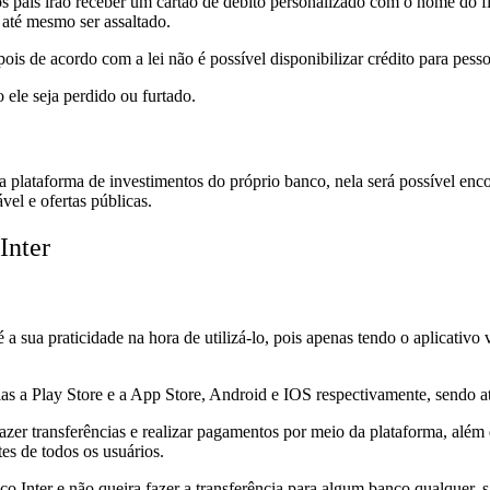
ais irão receber um cartão de débito personalizado com o nome do filho
 até mesmo ser assaltado.
 pois de acordo com a lei não é possível disponibilizar crédito para pes
o ele seja perdido ou furtado.
ma plataforma de investimentos do próprio banco, nela será possível en
el e ofertas públicas.
Inter
 sua praticidade na hora de utilizá-lo, pois apenas tendo o aplicativo 
elas a Play Store e a App Store, Android e IOS respectivamente, sendo at
azer transferências e realizar pagamentos por meio da plataforma, além 
es de todos os usuários.
co Inter e não queira fazer a transferência para algum banco qualquer, s