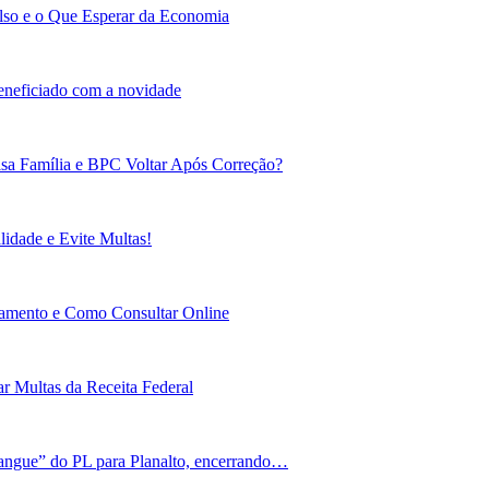
lso e o Que Esperar da Economia
beneficiado com a novidade
sa Família e BPC Voltar Após Correção?
idade e Evite Multas!
gamento e Como Consultar Online
r Multas da Receita Federal
angue” do PL para Planalto, encerrando…