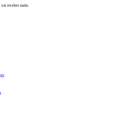
 vai receber nada.
bre
a