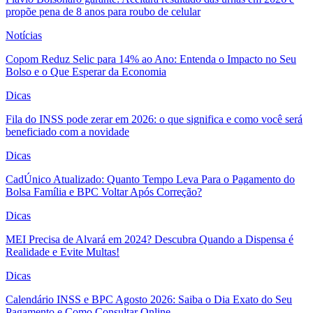
propõe pena de 8 anos para roubo de celular
Notícias
Copom Reduz Selic para 14% ao Ano: Entenda o Impacto no Seu
Bolso e o Que Esperar da Economia
Dicas
Fila do INSS pode zerar em 2026: o que significa e como você será
beneficiado com a novidade
Dicas
CadÚnico Atualizado: Quanto Tempo Leva Para o Pagamento do
Bolsa Família e BPC Voltar Após Correção?
Dicas
MEI Precisa de Alvará em 2024? Descubra Quando a Dispensa é
Realidade e Evite Multas!
Dicas
Calendário INSS e BPC Agosto 2026: Saiba o Dia Exato do Seu
Pagamento e Como Consultar Online