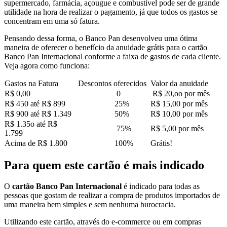
supermercado, farmácia, açougue e combustível pode ser de grande
utilidade na hora de realizar o pagamento, já que todos os gastos se
concentram em uma só fatura.
Pensando dessa forma, o Banco Pan desenvolveu uma ótima
maneira de oferecer o benefício da anuidade grátis para o cartão
Banco Pan Internacional conforme a faixa de gastos de cada cliente.
Veja agora como funciona:
Gastos na Fatura
Descontos oferecidos
Valor da anuidade
R$ 0,00
0
R$ 20,oo por mês
R$ 450 até R$ 899
25%
R$ 15,00 por mês
R$ 900 até R$ 1.349
50%
R$ 10,00 por mês
R$ 1.35o até R$
75%
R$ 5,00 por mês
1.799
Acima de R$ 1.800
100%
Grátis!
Para quem este cartão é mais indicado
O
cartão Banco Pan Internacional
é indicado para todas as
pessoas que gostam de realizar a compra de produtos importados de
uma maneira bem simples e sem nenhuma burocracia.
Utilizando este cartão, através do e-commerce ou em compras