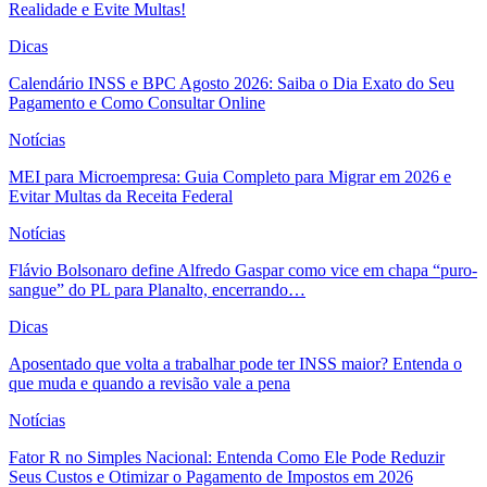
Realidade e Evite Multas!
Dicas
Calendário INSS e BPC Agosto 2026: Saiba o Dia Exato do Seu
Pagamento e Como Consultar Online
Notícias
MEI para Microempresa: Guia Completo para Migrar em 2026 e
Evitar Multas da Receita Federal
Notícias
Flávio Bolsonaro define Alfredo Gaspar como vice em chapa “puro-
sangue” do PL para Planalto, encerrando…
Dicas
Aposentado que volta a trabalhar pode ter INSS maior? Entenda o
que muda e quando a revisão vale a pena
Notícias
Fator R no Simples Nacional: Entenda Como Ele Pode Reduzir
Seus Custos e Otimizar o Pagamento de Impostos em 2026