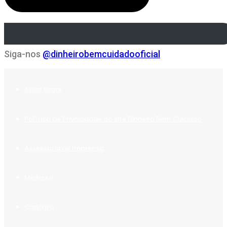
Siga-nos
@dinheirobemcuidadooficial
Aviso Legal
Política de Privacidade do site Dinheiro Bem Cuidado
Assessoria de Imprensa
Mídia Kit
Contato