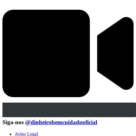
Siga-nos
@dinheirobemcuidadooficial
Aviso Legal