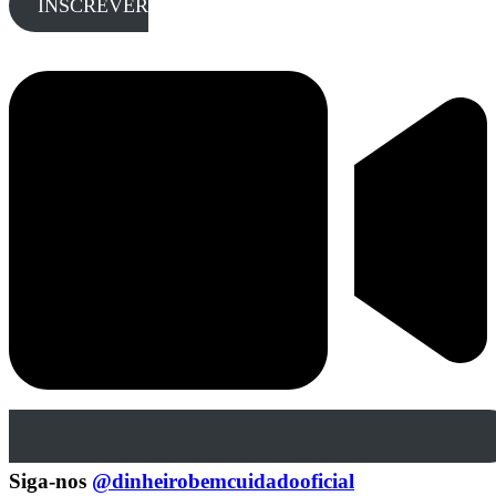
INSCREVER
Siga-nos
@dinheirobemcuidadooficial