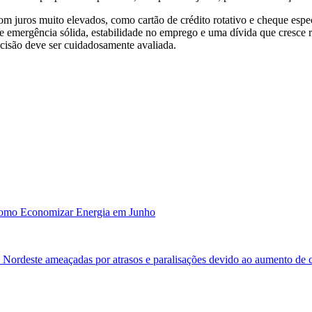
om juros muito elevados, como cartão de crédito rotativo e cheque esp
emergência sólida, estabilidade no emprego e uma dívida que cresce ra
ecisão deve ser cuidadosamente avaliada.
Como Economizar Energia em Junho
 Nordeste ameaçadas por atrasos e paralisações devido ao aumento de 