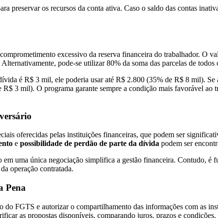
ra preservar os recursos da conta ativa. Caso o saldo das contas inativa
omprometimento excessivo da reserva financeira do trabalhador. O valo
. Alternativamente, pode-se utilizar 80% da soma das parcelas de todos 
ívida é R$ 3 mil, ele poderia usar até R$ 2.800 (35% de R$ 8 mil). Se 
e R$ 3 mil). O programa garante sempre a condição mais favorável ao trab
versário
ais oferecidas pelas instituições financeiras, que podem ser significat
ento
e
possibilidade de perdão de parte da dívida
podem ser encontr
em uma única negociação simplifica a gestão financeira. Contudo, é fu
 da operação contratada.
 a Pena
ivo do FGTS e autorizar o compartilhamento das informações com as inst
ificar as propostas disponíveis, comparando juros, prazos e condições.