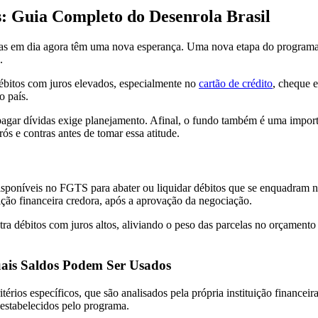
: Guia Completo do Desenrola Brasil
ntas em dia agora têm uma nova esperança. Uma nova etapa do programa 
.
débitos com juros elevados, especialmente no
cartão de crédito
, cheque 
o país.
 pagar dívidas exige planejamento. Afinal, o fundo também é uma impo
ós e contras antes de tomar essa atitude.
disponíveis no FGTS para abater ou liquidar débitos que se enquadram 
uição financeira credora, após a aprovação da negociação.
tra débitos com juros altos, aliviando o peso das parcelas no orçament
uais Saldos Podem Ser Usados
rios específicos, que são analisados pela própria instituição financeir
 estabelecidos pelo programa.