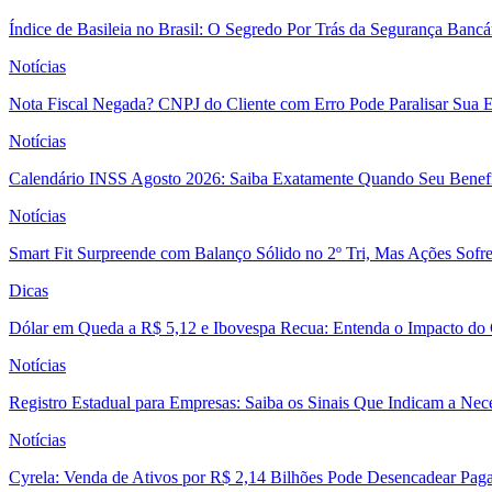
Índice de Basileia no Brasil: O Segredo Por Trás da Segurança Banc
Notícias
Nota Fiscal Negada? CNPJ do Cliente com Erro Pode Paralisar Sua 
Notícias
Calendário INSS Agosto 2026: Saiba Exatamente Quando Seu Benefí
Notícias
Smart Fit Surpreende com Balanço Sólido no 2º Tri, Mas Ações Sofr
Dicas
Dólar em Queda a R$ 5,12 e Ibovespa Recua: Entenda o Impacto do
Notícias
Registro Estadual para Empresas: Saiba os Sinais Que Indicam a Nec
Notícias
Cyrela: Venda de Ativos por R$ 2,14 Bilhões Pode Desencadear Pa