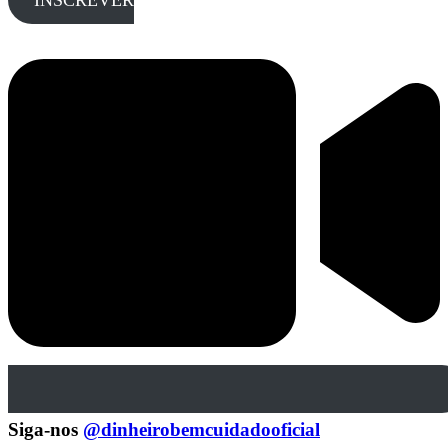
Siga-nos
@dinheirobemcuidadooficial