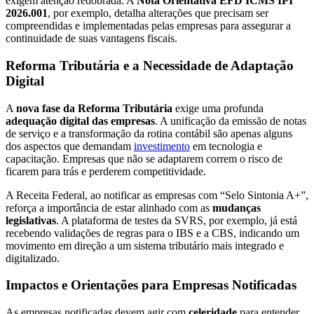
exigem atenção redobrada. A
Nota Orientativa EFD ICMS IPI
2026.001
, por exemplo, detalha alterações que precisam ser
compreendidas e implementadas pelas empresas para assegurar a
continuidade de suas vantagens fiscais.
Reforma Tributária e a Necessidade de Adaptação
Digital
A
nova fase da Reforma Tributária
exige uma profunda
adequação digital das empresas
. A unificação da emissão de notas
de serviço e a transformação da rotina contábil são apenas alguns
dos aspectos que demandam
investimento
em tecnologia e
capacitação. Empresas que não se adaptarem correm o risco de
ficarem para trás e perderem competitividade.
A Receita Federal, ao notificar as empresas com “Selo Sintonia A+”,
reforça a importância de estar alinhado com as
mudanças
legislativas
. A plataforma de testes da SVRS, por exemplo, já está
recebendo validações de regras para o IBS e a CBS, indicando um
movimento em direção a um sistema tributário mais integrado e
digitalizado.
Impactos e Orientações para Empresas Notificadas
As empresas notificadas devem agir com
celeridade
para entender