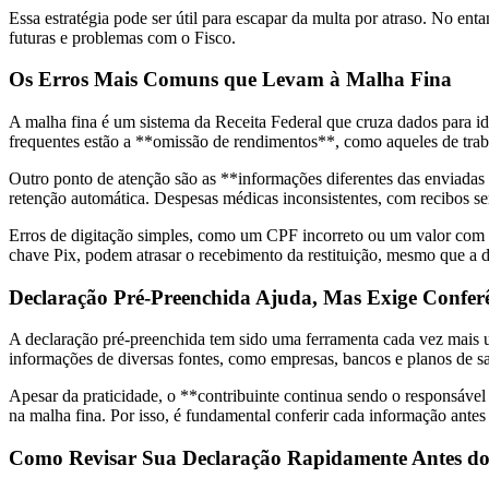
Essa estratégia pode ser útil para escapar da multa por atraso. No ent
futuras e problemas com o Fisco.
Os Erros Mais Comuns que Levam à Malha Fina
A malha fina é um sistema da Receita Federal que cruza dados para iden
frequentes estão a **omissão de rendimentos**, como aqueles de traba
Outro ponto de atenção são as **informações diferentes das enviada
retenção automática. Despesas médicas inconsistentes, com recibos s
Erros de digitação simples, como um CPF incorreto ou um valor com um
chave Pix, podem atrasar o recebimento da restituição, mesmo que a d
Declaração Pré-Preenchida Ajuda, Mas Exige Confer
A declaração pré-preenchida tem sido uma ferramenta cada vez mais 
informações de diversas fontes, como empresas, bancos e planos de s
Apesar da praticidade, o **contribuinte continua sendo o responsável
na malha fina. Por isso, é fundamental conferir cada informação antes 
Como Revisar Sua Declaração Rapidamente Antes do