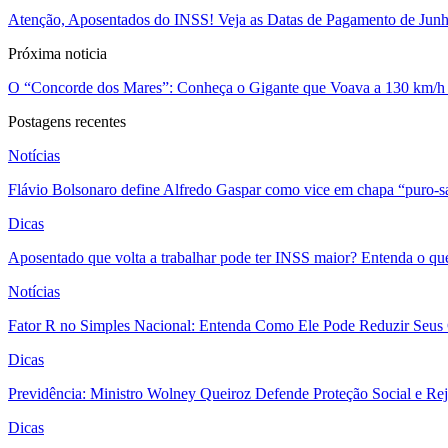
Atenção, Aposentados do INSS! Veja as Datas de Pagamento de Junh
Próxima noticia
O “Concorde dos Mares”: Conheça o Gigante que Voava a 130 km/h 
Postagens recentes
Notícias
Flávio Bolsonaro define Alfredo Gaspar como vice em chapa “puro-s
Dicas
Aposentado que volta a trabalhar pode ter INSS maior? Entenda o qu
Notícias
Fator R no Simples Nacional: Entenda Como Ele Pode Reduzir Seus
Dicas
Previdência: Ministro Wolney Queiroz Defende Proteção Social e R
Dicas