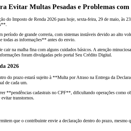
ra Evitar Multas Pesadas e Problemas com 
ação do Imposto de Renda 2026 para hoje, sexta-feira, 29 de maio, às 
s**.
m período de grande correria, com sistemas instáveis devido ao alto v
 todas as informações** antes do envio.
 de cair na malha fina com alguns cuidados básicos. A atenção minucio
 informações foram divulgadas pelo portal Seu Crédito Digital.
nda 2026
dentro do prazo estará sujeito à **Multa por Atraso na Entrega da De
ual de cada um.
rer **pendências cadastrais no CPF**, dificultando operações como obt
evitar transtornos.
permitem que o contribuinte envie a declaração dentro do prazo, mesmo 