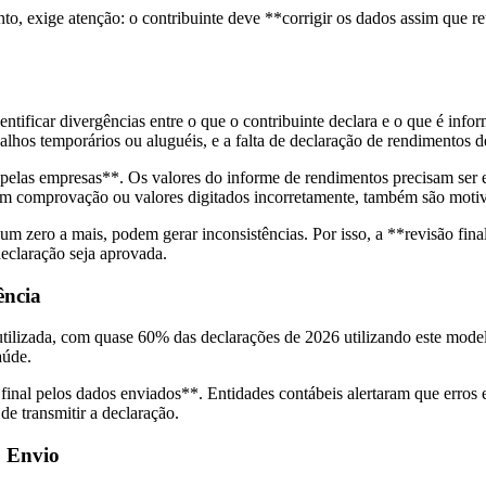
anto, exige atenção: o contribuinte deve **corrigir os dados assim que r
tificar divergências entre o que o contribuinte declara e o que é infor
lhos temporários ou aluguéis, e a falta de declaração de rendimentos 
s pelas empresas**. Os valores do informe de rendimentos precisam se
em comprovação ou valores digitados incorretamente, também são motiv
 zero a mais, podem gerar inconsistências. Por isso, a **revisão fina
eclaração seja aprovada.
ência
utilizada, com quase 60% das declarações de 2026 utilizando este mod
aúde.
 final pelos dados enviados**. Entidades contábeis alertaram que erros
de transmitir a declaração.
 Envio