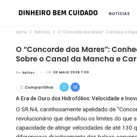
NOTÍCIAS
Home
Notícias
O “Concorde dos Mares”: Conheça o Giga
BANCOS DIG
O “Concorde dos Mares”: Conhe
Sobre o Canal da Mancha e Car
EM
30 MAIO 2026 7:00
De
Editor
Compartilhar
A Era de Ouro dos Hidrofólios: Velocidade e In
O SR.N4, carinhosamente apelidado de “Concor
revolucionário que desafiou os limites do que 
capacidade de atingir velocidades de até 130 
diferenciava drasticamente das balsas convenc