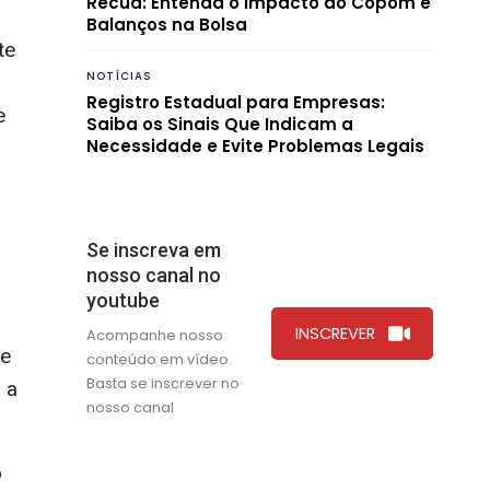
Recua: Entenda o Impacto do Copom e
Balanços na Bolsa
te
NOTÍCIAS
Registro Estadual para Empresas:
e
Saiba os Sinais Que Indicam a
Necessidade e Evite Problemas Legais
Se inscreva em
nosso canal no
youtube
INSCREVER
Acompanhe nosso
de
conteúdo em vídeo.
Basta se inscrever no
 a
nosso canal
o