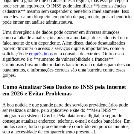
pagamento garante que o cadastro está regular, mas essa percepção
pode ser um equívoco. O INSS pode identificar **inconsistências
cadastrais** mesmo sem suspender o benefício imediatamente. Isso
pode levar a um bloqueio temporário de pagamento, pois o benefício
pode entrar em análise administrativa.
Uma divergência de dados pode ocorrer em diversas situações,
como a falta de atualização após uma mudança de estado civil ou o
falecimento de um dependente. Além disso, dados desatualizados
podem dificultar o acesso a serviços digitais importantes, como a
solicitação de
empréstimos
ou a consulta de extratos. Outro risco
significativo é o **aumento da vulnerabilidade a fraudes**.
Criminosos buscam alterar dados bancários ou contatos para desviar
pagamentos, e informações corretas são uma barreira contra esses
golpes.
Como Atualizar Seus Dados no INSS pela Internet
em 2026 e Evitar Problemas
A boa notícia é que grande parte dos serviços previdenciários pode
ser realizada online, pelo aplicativo e site do **Meu INSS**,
integrado ao sistema Gov.br. Pela plataforma digital, o segurado
consegue atualizar endereço, telefone, e-mail e dados bancários. Em
muitos casos, todo o procedimento é concluído em poucos minutos,
sem a necessidade de comparecimento presencial.