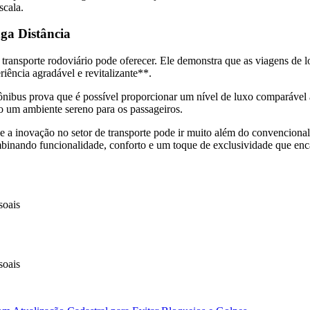
scala.
ga Distância
ansporte rodoviário pode oferecer. Ele demonstra que as viagens de lo
iência agradável e revitalizante**.
 ônibus prova que é possível proporcionar um nível de luxo comparável a
do um ambiente sereno para os passageiros.
 a inovação no setor de transporte pode ir muito além do convencional
ombinando funcionalidade, conforto e um toque de exclusividade que enc
soais
soais