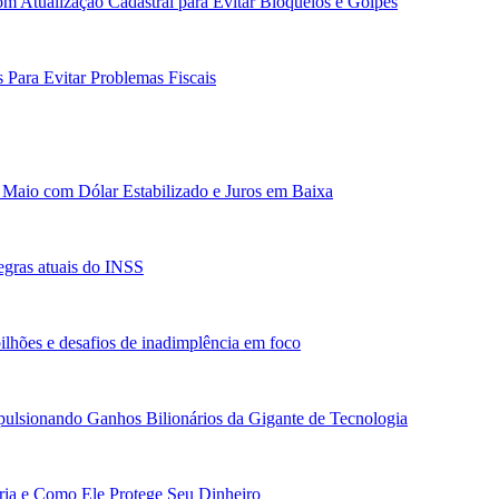
m Atualização Cadastral para Evitar Bloqueios e Golpes
 Para Evitar Problemas Fiscais
 Maio com Dólar Estabilizado e Juros em Baixa
egras atuais do INSS
ilhões e desafios de inadimplência em foco
ulsionando Ganhos Bilionários da Gigante de Tecnologia
ária e Como Ele Protege Seu Dinheiro