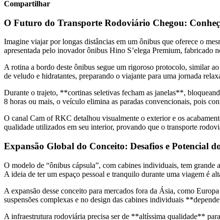
Compartilhar
O Futuro do Transporte Rodoviário Chegou: Conheça
Imagine viajar por longas distâncias em um ônibus que oferece o mesmo
apresentada pelo inovador ônibus Hino S’elega Premium, fabricado no 
A rotina a bordo deste ônibus segue um rigoroso protocolo, similar a
de veludo e hidratantes, preparando o viajante para uma jornada rela
Durante o trajeto, **cortinas seletivas fecham as janelas**, bloque
8 horas ou mais, o veículo elimina as paradas convencionais, pois c
O canal Cam of RKC detalhou visualmente o exterior e os acabamentos
qualidade utilizados em seu interior, provando que o transporte rodovi
Expansão Global do Conceito: Desafios e Potencial 
O modelo de “ônibus cápsula”, com cabines individuais, tem grande ac
A ideia de ter um espaço pessoal e tranquilo durante uma viagem é al
A expansão desse conceito para mercados fora da Ásia, como Europa e 
suspensões complexas e no design das cabines individuais **depende 
A infraestrutura rodoviária precisa ser de **altíssima qualidade** par