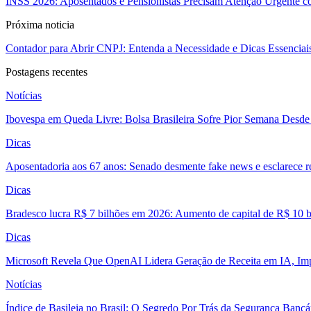
INSS 2026: Aposentados e Pensionistas Precisam Atenção Urgente co
Próxima noticia
Contador para Abrir CNPJ: Entenda a Necessidade e Dicas Essenciais
Postagens recentes
Notícias
Ibovespa em Queda Livre: Bolsa Brasileira Sofre Pior Semana Desde
Dicas
Aposentadoria aos 67 anos: Senado desmente fake news e esclarece r
Dicas
Bradesco lucra R$ 7 bilhões em 2026: Aumento de capital de R$ 10 b
Dicas
Microsoft Revela Que OpenAI Lidera Geração de Receita em IA, Imp
Notícias
Índice de Basileia no Brasil: O Segredo Por Trás da Segurança Banc