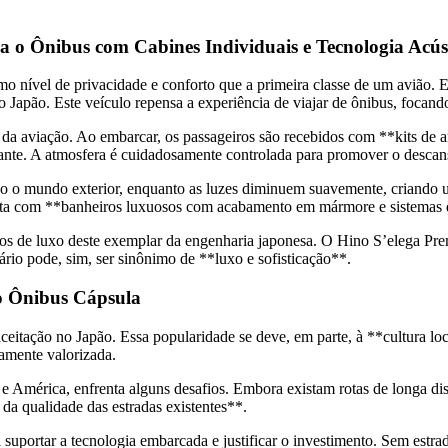
 o Ônibus com Cabines Individuais e Tecnologia Acús
 nível de privacidade e conforto que a primeira classe de um avião. Es
Japão. Este veículo repensa a experiência de viajar de ônibus, focando
o da aviação. Ao embarcar, os passageiros são recebidos com **kits de
xante. A atmosfera é cuidadosamente controlada para promover o descan
ando o mundo exterior, enquanto as luzes diminuem suavemente, criando
onta com **banheiros luxuosos com acabamento em mármore e sistemas d
 de luxo deste exemplar da engenharia japonesa. O Hino S’elega Premiu
ário pode, sim, ser sinônimo de **luxo e sofisticação**.
do Ônibus Cápsula
eitação no Japão. Essa popularidade se deve, em parte, à **cultura loc
tamente valorizada.
América, enfrenta alguns desafios. Embora existam rotas de longa dist
da qualidade das estradas existentes**.
a suportar a tecnologia embarcada e justificar o investimento. Sem estra