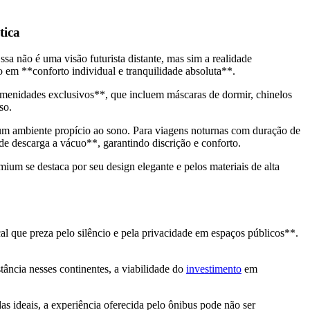
tica
sa não é uma visão futurista distante, mas sim a realidade
 em **conforto individual e tranquilidade absoluta**.
 amenidades exclusivos**, que incluem máscaras de dormir, chinelos
so.
 um ambiente propício ao sono. Para viagens noturnas com duração de
e descarga a vácuo**, garantindo discrição e conforto.
m se destaca por seu design elegante e pelos materiais de alta
al que preza pelo silêncio e pela privacidade em espaços públicos**.
ância nesses continentes, a viabilidade do
investimento
em
das ideais, a experiência oferecida pelo ônibus pode não ser