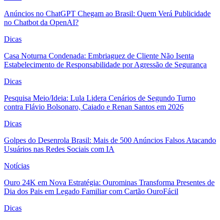
Anúncios no ChatGPT Chegam ao Brasil: Quem Verá Publicidade
no Chatbot da OpenAI?
Dicas
Casa Noturna Condenada: Embriaguez de Cliente Não Isenta
Estabelecimento de Responsabilidade por Agressão de Segurança
Dicas
Pesquisa Meio/Ideia: Lula Lidera Cenários de Segundo Turno
contra Flávio Bolsonaro, Caiado e Renan Santos em 2026
Dicas
Golpes do Desenrola Brasil: Mais de 500 Anúncios Falsos Atacando
Usuários nas Redes Sociais com IA
Notícias
Ouro 24K em Nova Estratégia: Ourominas Transforma Presentes de
Dia dos Pais em Legado Familiar com Cartão OuroFácil
Dicas