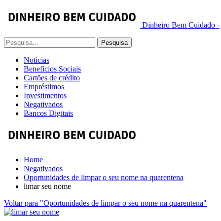
Dinheiro Bem Cuidado -
Notícias
Benefícios Sociais
Cartões de crédito
Empréstimos
Investimentos
Negativados
Bancos Digitais
Home
Negativados
Oportunidades de limpar o seu nome na quarentena
limar seu nome
Voltar para "Oportunidades de limpar o seu nome na quarentena"