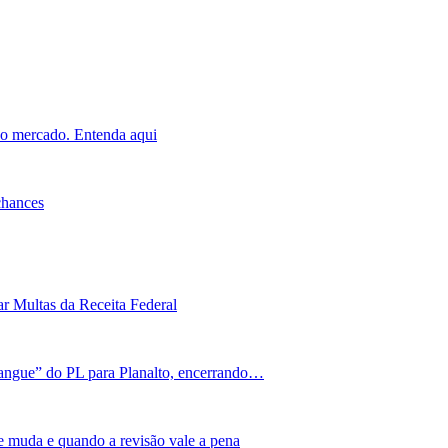
o mercado. Entenda aqui
chances
r Multas da Receita Federal
angue” do PL para Planalto, encerrando…
e muda e quando a revisão vale a pena