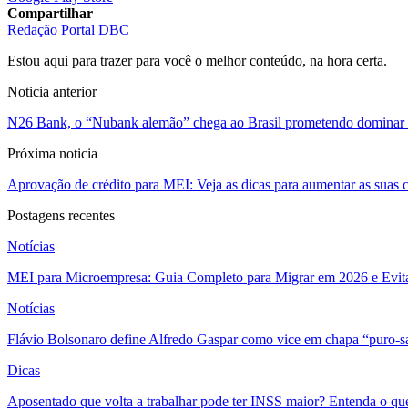
Compartilhar
Redação Portal DBC
Estou aqui para trazer para você o melhor conteúdo, na hora certa.
Noticia anterior
N26 Bank, o “Nubank alemão” chega ao Brasil prometendo dominar 
Próxima noticia
Aprovação de crédito para MEI: Veja as dicas para aumentar as suas 
Postagens recentes
Notícias
MEI para Microempresa: Guia Completo para Migrar em 2026 e Evita
Notícias
Flávio Bolsonaro define Alfredo Gaspar como vice em chapa “puro-s
Dicas
Aposentado que volta a trabalhar pode ter INSS maior? Entenda o qu