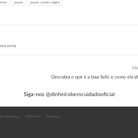
icPay
picpay
picpay carteira digital
ora certa.
PR
Descubra o que é a taxa Selic e como ela af
Siga-nos
@dinheirobemcuidadooficial
 de Imprensa
Mídia Kit
Contato