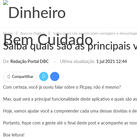
Home
Bancos Digitais
Saiba quais são as principais vantagens e desvantag
Saiba quais são as principai
Ultima atualização
1 jul 2021 12:44
De
Redação Portal DBC
Compartilhar
Com certeza, você já ouviu falar sobre o Picpay, não é mesmo?
Mas, qual será a principal funcionalidade deste aplicativo e quais são 
Hoje, vamos ajudar você a compreender cada uma dessas dúvidas e decid
Portanto, fique com a gente até o final deste post e acompanhe as noss
Boa leitura!