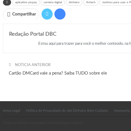
aplicativo picpay
carteira digital
dinheiro
fintech
motivos para usar o P
Compartilhar
Redação Portal DBC
Estou aqui para trazer para você o melhor conteúdo, na h
NOTICIA ANTERIOR
Cartão DMCard vale a pena? Saiba TUDO sobre ele
Aviso Legal
Política de Privacidade do site Dinheiro Bem Cuidado
Assessoria
Todos os direitos reservados | Dinheiro bem cuidado.