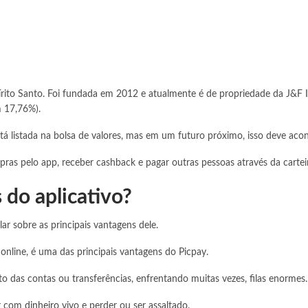
spírito Santo. Foi fundada em 2012 e atualmente é de propriedade da J&F
m 17,76%).
tá listada na bolsa de valores, mas em um futuro próximo, isso deve acon
pras pelo app, receber cashback e pagar outras pessoas através da carteira
 do aplicativo?
r sobre as principais vantagens dele.
online, é uma das principais vantagens do Picpay.
to das contas ou transferências, enfrentando muitas vezes, filas enormes.
ar com
dinheiro
vivo e perder ou ser assaltado.