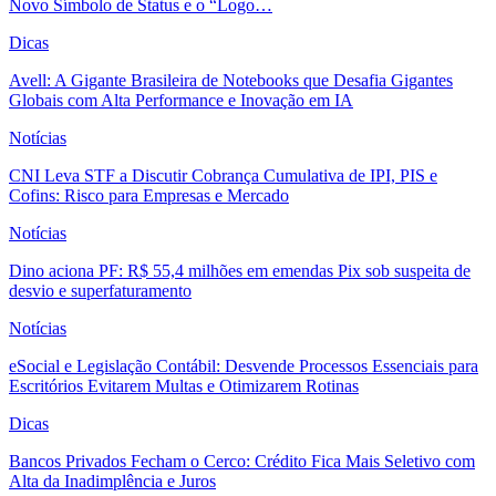
Novo Símbolo de Status e o “Logo…
Dicas
Avell: A Gigante Brasileira de Notebooks que Desafia Gigantes
Globais com Alta Performance e Inovação em IA
Notícias
CNI Leva STF a Discutir Cobrança Cumulativa de IPI, PIS e
Cofins: Risco para Empresas e Mercado
Notícias
Dino aciona PF: R$ 55,4 milhões em emendas Pix sob suspeita de
desvio e superfaturamento
Notícias
eSocial e Legislação Contábil: Desvende Processos Essenciais para
Escritórios Evitarem Multas e Otimizarem Rotinas
Dicas
Bancos Privados Fecham o Cerco: Crédito Fica Mais Seletivo com
Alta da Inadimplência e Juros