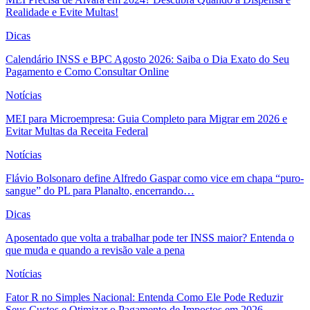
Realidade e Evite Multas!
Dicas
Calendário INSS e BPC Agosto 2026: Saiba o Dia Exato do Seu
Pagamento e Como Consultar Online
Notícias
MEI para Microempresa: Guia Completo para Migrar em 2026 e
Evitar Multas da Receita Federal
Notícias
Flávio Bolsonaro define Alfredo Gaspar como vice em chapa “puro-
sangue” do PL para Planalto, encerrando…
Dicas
Aposentado que volta a trabalhar pode ter INSS maior? Entenda o
que muda e quando a revisão vale a pena
Notícias
Fator R no Simples Nacional: Entenda Como Ele Pode Reduzir
Seus Custos e Otimizar o Pagamento de Impostos em 2026