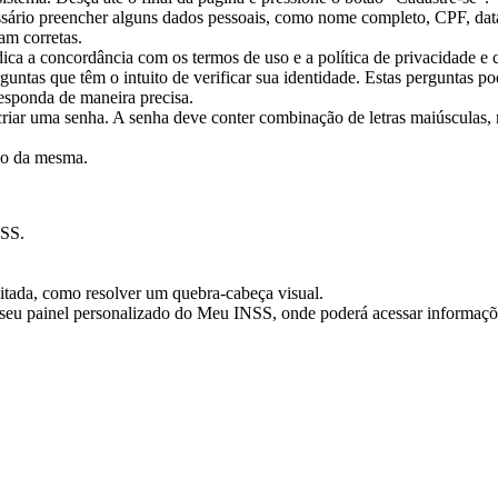
ssário preencher alguns dados pessoais, como nome completo, CPF, dat
am corretas.
ica a concordância com os termos de uso e a política de privacidade e
untas que têm o intuito de verificar sua identidade. Estas perguntas p
Responda de maneira precisa.
a criar uma senha. A senha deve conter combinação de letras maiúsculas
ção da mesma.
NSS.
citada, como resolver um quebra-cabeça visual.
seu painel personalizado do Meu INSS, onde poderá acessar informações 