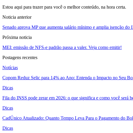
Estou aqui para trazer para você o melhor conteúdo, na hora certa.
Noticia anterior
Senado aprova MP que aumenta salário mínimo e amplia isenção do 
Próxima noticia
MEI: emissão de NFS-e padrão passa a valer. Veja como emitir!
Postagens recentes
Notícias
Copom Reduz Selic para 14% ao Ano: Entenda o Impacto no Seu Bo
Dicas
Fila do INSS pode zerar em 2026: o que significa e como você será 
Dicas
CadÚnico Atualizado: Quanto Tempo Leva Para o Pagamento do Bol
Dicas