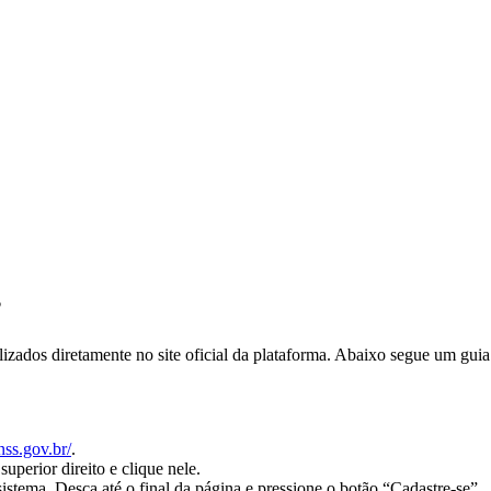
?
dos diretamente no site oficial da plataforma. Abaixo segue um guia p
nss.gov.br/
.
superior direito e clique nele.
istema. Desça até o final da página e pressione o botão “Cadastre-se”.