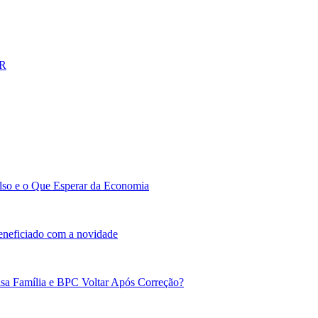
IR
lso e o Que Esperar da Economia
beneficiado com a novidade
sa Família e BPC Voltar Após Correção?