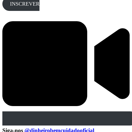
INSCREVER
Siga-nos
@dinheirobemcuidadooficial