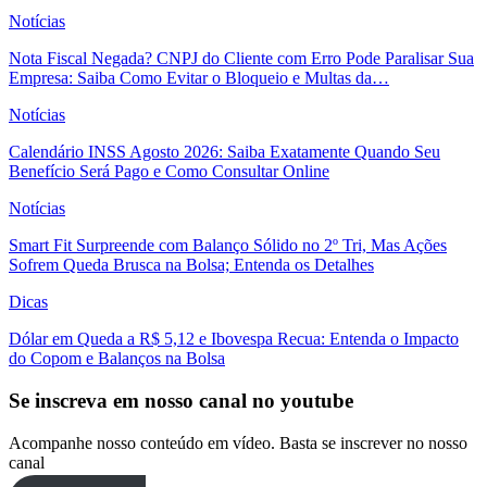
Notícias
Nota Fiscal Negada? CNPJ do Cliente com Erro Pode Paralisar Sua
Empresa: Saiba Como Evitar o Bloqueio e Multas da…
Notícias
Calendário INSS Agosto 2026: Saiba Exatamente Quando Seu
Benefício Será Pago e Como Consultar Online
Notícias
Smart Fit Surpreende com Balanço Sólido no 2º Tri, Mas Ações
Sofrem Queda Brusca na Bolsa; Entenda os Detalhes
Dicas
Dólar em Queda a R$ 5,12 e Ibovespa Recua: Entenda o Impacto
do Copom e Balanços na Bolsa
Se inscreva em nosso canal no youtube
Acompanhe nosso conteúdo em vídeo. Basta se inscrever no nosso
canal