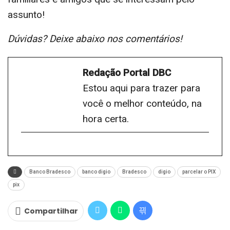
assunto!
Dúvidas? Deixe abaixo nos comentários!
Redação Portal DBC
Estou aqui para trazer para
você o melhor conteúdo, na
hora certa.
Banco Bradesco
banco digio
Bradesco
digio
parcelar o PIX
pix
Compartilhar