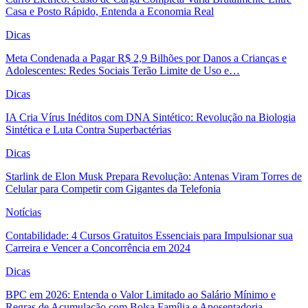
Casa e Posto Rápido, Entenda a Economia Real
Dicas
Meta Condenada a Pagar R$ 2,9 Bilhões por Danos a Crianças e
Adolescentes: Redes Sociais Terão Limite de Uso e…
Dicas
IA Cria Vírus Inéditos com DNA Sintético: Revolução na Biologia
Sintética e Luta Contra Superbactérias
Dicas
Starlink de Elon Musk Prepara Revolução: Antenas Viram Torres de
Celular para Competir com Gigantes da Telefonia
Notícias
Contabilidade: 4 Cursos Gratuitos Essenciais para Impulsionar sua
Carreira e Vencer a Concorrência em 2024
Dicas
BPC em 2026: Entenda o Valor Limitado ao Salário Mínimo e
Regras de Acumulação com Bolsa Família e Aposentadoria