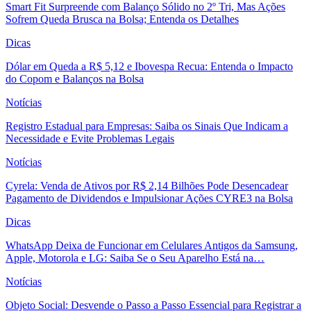
Smart Fit Surpreende com Balanço Sólido no 2º Tri, Mas Ações
Sofrem Queda Brusca na Bolsa; Entenda os Detalhes
Dicas
Dólar em Queda a R$ 5,12 e Ibovespa Recua: Entenda o Impacto
do Copom e Balanços na Bolsa
Notícias
Registro Estadual para Empresas: Saiba os Sinais Que Indicam a
Necessidade e Evite Problemas Legais
Notícias
Cyrela: Venda de Ativos por R$ 2,14 Bilhões Pode Desencadear
Pagamento de Dividendos e Impulsionar Ações CYRE3 na Bolsa
Dicas
WhatsApp Deixa de Funcionar em Celulares Antigos da Samsung,
Apple, Motorola e LG: Saiba Se o Seu Aparelho Está na…
Notícias
Objeto Social: Desvende o Passo a Passo Essencial para Registrar a