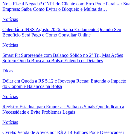
Nota Fiscal Negada? CNPJ do Cliente com Erro Pode Paralisar Sua
Empresa: Saiba Como Evitar o Bloqueio e Multas da…
Notícias
Calendário INSS Agosto 2026: Saiba Exatamente Quando Seu
Benefício Será Pago e Como Consultar Online
Notícias
Smart Fit Surpreende com Balanço Sólido no 2º Tri, Mas Ações
Sofrem Queda Brusca na Bolsa; Entenda os Detalhes
Dicas
Dólar em Queda a R$ 5,12 e Ibovespa Recua: Entenda o Impacto
do Copom e Balanços na Bolsa
Notícias
Registro Estadual para Empresas: Saiba os Sinais Que Indicam a
Necessidade e Evite Problemas Legais
Notícias
Cyrela: Venda de Ativos por R$ 2,14 Bilhões Pode Desencadear