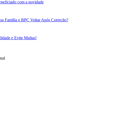
beneficiado com a novidade
sa Família e BPC Voltar Após Correção?
idade e Evite Multas!
nal