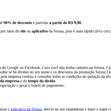
até
90% de desconto
e parcelas
a partir de R$ 9,90
.
o por meio do
site
ou
aplicativo
da Serasa, pois é mais rápido (leva cerc
a do Google ou Facebook. Caso você não tenha cadastro na Serasa, é po
nsultar se há dívidas no seu nome e os descontos da promoção Serasa 
ida pela empresa credora e consultar todas as condições de quitação da 
da empresa
e do
tempo da dívida
.
 negociação e gerar o boleto de pagamento.
aixar o
aplicativo da Serasa
, abri-lo no seu smartphone e fazer o login