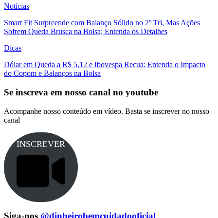
Notícias
Smart Fit Surpreende com Balanço Sólido no 2º Tri, Mas Ações
Sofrem Queda Brusca na Bolsa; Entenda os Detalhes
Dicas
Dólar em Queda a R$ 5,12 e Ibovespa Recua: Entenda o Impacto
do Copom e Balanços na Bolsa
Se inscreva em nosso canal no youtube
Acompanhe nosso conteúdo em vídeo. Basta se inscrever no nosso
canal
INSCREVER
Siga-nos
@dinheirobemcuidadooficial