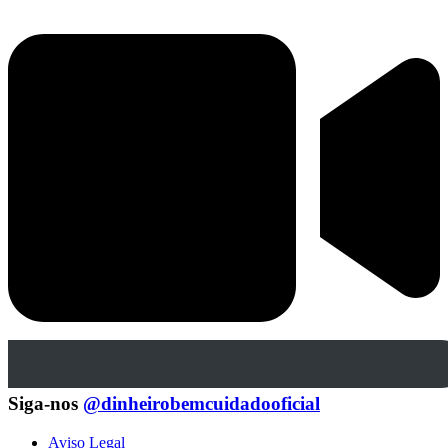
Siga-nos
@dinheirobemcuidadooficial
Aviso Legal