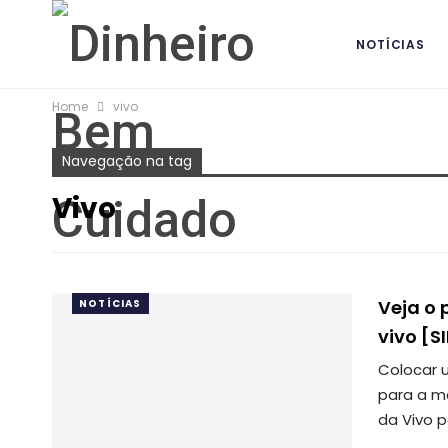
NOTÍCIAS
Home
vivo
BANCOS DIG
Navegação na tag
Vivo
Veja o 
NOTÍCIAS
vivo [S
Colocar u
para a m
da Vivo 