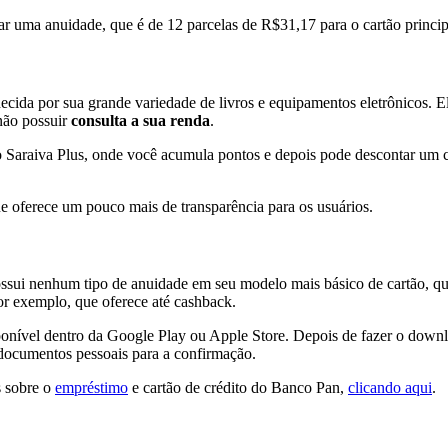
uma anuidade, que é de 12 parcelas de R$31,17 para o cartão principal
nhecida por sua grande variedade de livros e equipamentos eletrônicos.
 não possuir
consulta a sua renda
.
o Saraiva Plus, onde você acumula pontos e depois pode descontar um 
ue oferece um pouco mais de transparência para os usuários.
ossui nenhum tipo de anuidade em seu modelo mais básico de cartão, q
or exemplo, que oferece até cashback.
sponível dentro da Google Play ou Apple Store. Depois de fazer o downl
s documentos pessoais para a confirmação.
s sobre o
empréstimo
e cartão de crédito do Banco Pan,
clicando aqui
.