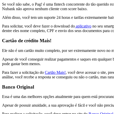
Se você não sabe, o Pag! é uma fintech concorrente do tão querido ro
Nubank não aprova nenhum cliente com score baixo.
Além disso, você tem um suporte 24 horas e tarifas extremamente bai
Para solicitar, você deve fazer o download do
aplicativo
no seu smartph
dentre eles nome completo, CPF e envio dos seus documentos para c
Cartão de crédito Mais!
Ele não é um cartão muito completo, por ser extremamente novo no m
Apesar de você conseguir realizar pagamentos e saques em qualquer b
pode gastar bem menos.
Para fazer a solicitação do
Cartão Mais!
, você deve acessar o site, pr
análise, você recebe a resposta se conseguiu ou não o cartão, mas rar
Banco Original
Essa é uma das melhores opções atualmente para quem está procurando 
Apesar de possuir anuidade, a sua aprovação é fácil e você não precis
Para realizar a solicitação, você deve entrar no site do
Banco Original