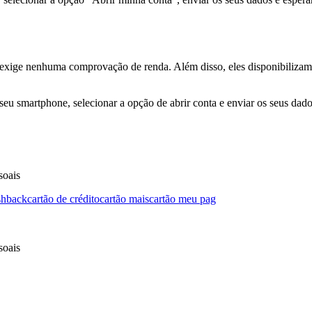
ige nenhuma comprovação de renda. Além disso, eles disponibilizam um
 seu smartphone, selecionar a opção de abrir conta e enviar os seus dad
soais
shback
cartão de crédito
cartão mais
cartão meu pag
soais