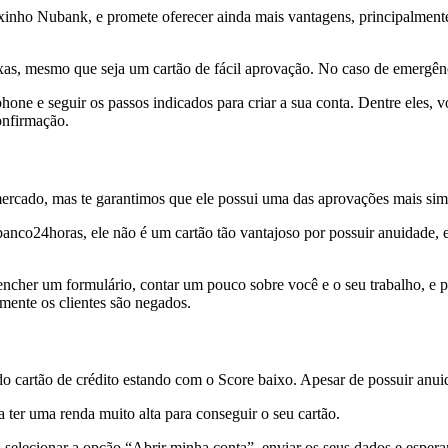
xinho Nubank, e promete oferecer ainda mais vantagens, principalmente
xas, mesmo que seja um cartão de fácil aprovação. No caso de emergênc
one e seguir os passos indicados para criar a sua conta. Dentre eles, 
onfirmação.
ercado, mas te garantimos que ele possui uma das aprovações mais sim
anco24horas, ele não é um cartão tão vantajoso por possuir anuidade, 
eencher um formulário, contar um pouco sobre você e o seu trabalho, e p
amente os clientes são negados.
cartão de crédito estando com o Score baixo. Apesar de possuir anuida
a ter uma renda muito alta para conseguir o seu cartão.
, selecionar a opção “Abrir minha conta”, enviar os seus dados e esperar