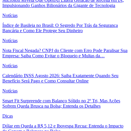
Microsoft Revela Que OpenAI Lidera Geração de Receita em IA,
Impulsionando Ganhos Bilionários da Gigante de Tecnologia
Notícias
Índice de Basileia no Brasil: O Segredo Por Trás da Segurança
Bancária e Como Ele Protege Seu Dinheiro
Notícias
Nota Fiscal Negada? CNPJ do Cliente com Erro Pode Paralisar Sua
Empresa: Saiba Como Evitar o Bloqueio e Multas da…
Notícias
Calendário INSS Agosto 2026: Saiba Exatamente Quando Seu
Benefício Será Pago e Como Consultar Online
Notícias
Smart Fit Surpreende com Balanço Sólido no 2º Tri, Mas Ações
Sofrem Queda Brusca na Bolsa; Entenda os Detalhes
Dicas
Dólar em Queda a R$ 5,12 e Ibovespa Recua: Entenda o Impacto