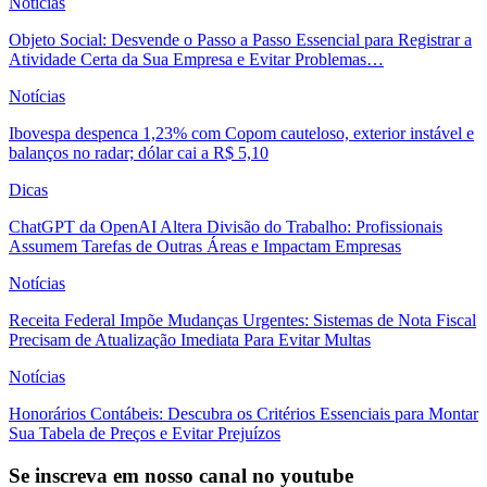
Notícias
Objeto Social: Desvende o Passo a Passo Essencial para Registrar a
Atividade Certa da Sua Empresa e Evitar Problemas…
Notícias
Ibovespa despenca 1,23% com Copom cauteloso, exterior instável e
balanços no radar; dólar cai a R$ 5,10
Dicas
ChatGPT da OpenAI Altera Divisão do Trabalho: Profissionais
Assumem Tarefas de Outras Áreas e Impactam Empresas
Notícias
Receita Federal Impõe Mudanças Urgentes: Sistemas de Nota Fiscal
Precisam de Atualização Imediata Para Evitar Multas
Notícias
Honorários Contábeis: Descubra os Critérios Essenciais para Montar
Sua Tabela de Preços e Evitar Prejuízos
Se inscreva em nosso canal no youtube