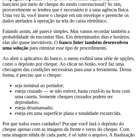
bancário por meio de cheque do modo convencional? Se sim,
provavelmente se lembra que é necessário ir a uma agência física.
Uma vez lá, você insere o cheque em um envelope e preenche os
dados atrelados à operação na tela do caixa eletrônico.
Falando assim, até parece simples. Mas vamos recordar também a
probabilidade de encontrar filas. Em determinados dias e horários,
elas são quase inevitáveis. O
banco Inter também desenvolveu
uma solução
para otimizar esse tipo de procedimento.
Ao abrir o aplicativo do banco, o menu exibirá uma série de opções,
como o depósito por cheque. Ao clicar no botão, você faz uma
checagem das condições necessárias para usar a ferramenta. Dessa
forma, é preciso que o cheque:
seja nominal ao portador;
esteja cruzado — se não estiver, basta cruzá-lo na hora com
uma caneta. Somente cheques cruzados podem ser
depositados;
esteja desamassado;
esteja em uma superfície plana e tonalidade escurecida.
Por que todos esses cuidados? Por que você fará o depósito do
cheque apenas com as imagens de frente e verso do cheque. Com
uma imagem nítida de cada parte, é só subir o arquivo. A finalização