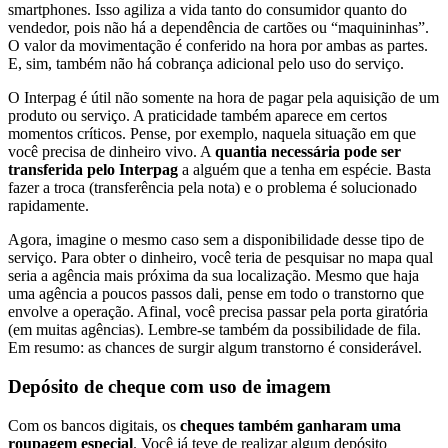
smartphones. Isso agiliza a vida tanto do consumidor quanto do
vendedor, pois não há a dependência de cartões ou “maquininhas”.
O valor da movimentação é conferido na hora por ambas as partes.
E, sim, também não há cobrança adicional pelo uso do serviço.
O Interpag é útil não somente na hora de pagar pela aquisição de um
produto ou serviço. A praticidade também aparece em certos
momentos críticos. Pense, por exemplo, naquela situação em que
você precisa de dinheiro vivo. A
quantia necessária pode ser
transferida pelo Interpag
a alguém que a tenha em espécie. Basta
fazer a troca (transferência pela nota) e o problema é solucionado
rapidamente.
Agora, imagine o mesmo caso sem a disponibilidade desse tipo de
serviço. Para obter o dinheiro, você teria de pesquisar no mapa qual
seria a agência mais próxima da sua localização. Mesmo que haja
uma agência a poucos passos dali, pense em todo o transtorno que
envolve a operação. Afinal, você precisa passar pela porta giratória
(em muitas agências). Lembre-se também da possibilidade de fila.
Em resumo: as chances de surgir algum transtorno é considerável.
Depósito de cheque com uso de imagem
Com os bancos digitais, os
cheques também ganharam uma
roupagem especial
. Você já teve de realizar algum depósito