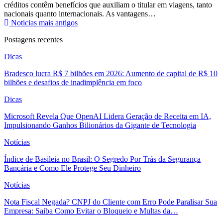
créditos contêm benefícios que auxiliam o titular em viagens, tanto
nacionais quanto internacionais. As vantagens…
Noticias mais antigos
Postagens recentes
Dicas
Bradesco lucra R$ 7 bilhões em 2026: Aumento de capital de R$ 10
bilhões e desafios de inadimplência em foco
Dicas
Microsoft Revela Que OpenAI Lidera Geração de Receita em IA,
Impulsionando Ganhos Bilionários da Gigante de Tecnologia
Notícias
Índice de Basileia no Brasil: O Segredo Por Trás da Segurança
Bancária e Como Ele Protege Seu Dinheiro
Notícias
Nota Fiscal Negada? CNPJ do Cliente com Erro Pode Paralisar Sua
Empresa: Saiba Como Evitar o Bloqueio e Multas da…