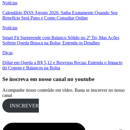
Notícias
Calendário INSS Agosto 2026: Saiba Exatamente Quando Seu
Benefício Será Pago e Como Consultar Online
Notícias
Smart Fit Surpreende com Balanço Sólido no 2º Tri, Mas Ações
Sofrem Queda Brusca na Bolsa; Entenda os Detalhes
Dicas
Dólar em Queda a R$ 5,12 e Ibovespa Recua: Entenda o Impacto
do Copom e Balanços na Bolsa
Se inscreva em nosso canal no youtube
Acompanhe nosso conteúdo em vídeo. Basta se inscrever no nosso
canal
INSCREVER