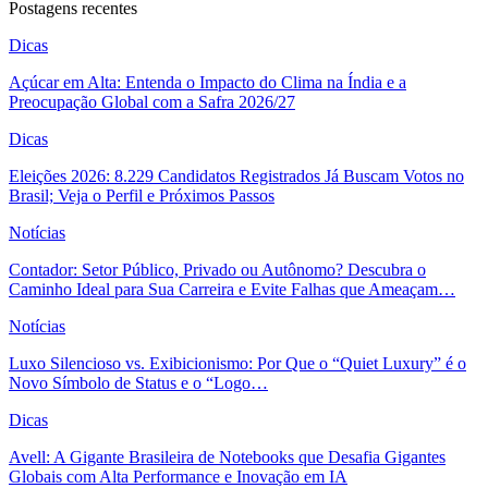
Postagens recentes
Dicas
Açúcar em Alta: Entenda o Impacto do Clima na Índia e a
Preocupação Global com a Safra 2026/27
Dicas
Eleições 2026: 8.229 Candidatos Registrados Já Buscam Votos no
Brasil; Veja o Perfil e Próximos Passos
Notícias
Contador: Setor Público, Privado ou Autônomo? Descubra o
Caminho Ideal para Sua Carreira e Evite Falhas que Ameaçam…
Notícias
Luxo Silencioso vs. Exibicionismo: Por Que o “Quiet Luxury” é o
Novo Símbolo de Status e o “Logo…
Dicas
Avell: A Gigante Brasileira de Notebooks que Desafia Gigantes
Globais com Alta Performance e Inovação em IA