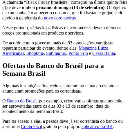
A chamada “Black Friday brasileira” começou na última quinta-feira
(3) e deve ir
até o próximo domingo (13 de setembro)
. O objetivo
da campanha é reaquecer o consumo, que foi bastante prejudicado
devido à pandemia do
novo coronavírus
.
Neste período, várias lojas físicas e e-commerces devem oferecer
preços promocionais em produtos e serviços.
De acordo com o governo, mais de 83 associações varejistas
toparam participar do evento, dentre elas:
Magazine Luiza
,
Americanas
,
Shoptime
,
Submarino
,
Ponto Frio
e
Casas Bahia
.
Ofertas do Banco do Brasil para a
Semana Brasil
Algumas instituições financeiras entraram no clima do evento e
anunciaram promoções para os correntistas.
O
Banco do Brasil
, por exemplo, criou várias ofertas que poderão
ser aproveitadas entre os dias 03 e 13 de setembro, data de
acontecimento da Semana Brasil.
Para ter acesso a elas, a pessoa deve já ser correntista do banco ou
abrir uma
Conta Fácil
gratuita pelo próprio
aplicativo do BB
.