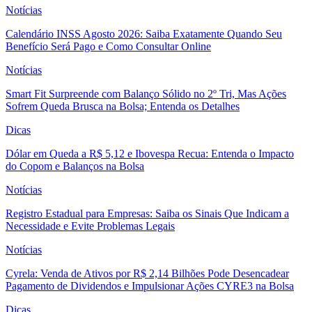
Notícias
Calendário INSS Agosto 2026: Saiba Exatamente Quando Seu
Benefício Será Pago e Como Consultar Online
Notícias
Smart Fit Surpreende com Balanço Sólido no 2º Tri, Mas Ações
Sofrem Queda Brusca na Bolsa; Entenda os Detalhes
Dicas
Dólar em Queda a R$ 5,12 e Ibovespa Recua: Entenda o Impacto
do Copom e Balanços na Bolsa
Notícias
Registro Estadual para Empresas: Saiba os Sinais Que Indicam a
Necessidade e Evite Problemas Legais
Notícias
Cyrela: Venda de Ativos por R$ 2,14 Bilhões Pode Desencadear
Pagamento de Dividendos e Impulsionar Ações CYRE3 na Bolsa
Dicas