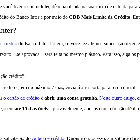
 você tiver o cartão Inter, dê uma olhada na sua caixa de entrada para v
rédito do Banco Inter é por meio do
CDB Mais Limite de Crédito
. En
Inter?
e crédito
do Banco Inter. Porém, se você fez alguma solicitação recente
rédito – se aprovada – será feita no mesmo plástico. Para isso, siga os p
nção crédito”;
 crédito e, em no máximo 7 dias, enviará a resposta para o seu e-mail.
ir o
cartão de crédito
é
abrir uma conta gratuita
.
Neste outro artigo
, 
ereço em
até 15 dias úteis
– provavelmente, apenas com a função débito li
a solicitação do
cartão de crédito
. Durante o processo, a instituição fin