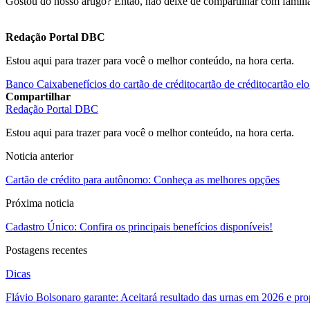
Gostou do nosso artigo? Então, não deixe de compartilhar com famili
Redação Portal DBC
Estou aqui para trazer para você o melhor conteúdo, na hora certa.
Banco Caixa
benefícios do cartão de crédito
cartão de crédito
cartão elo
Compartilhar
Redação Portal DBC
Estou aqui para trazer para você o melhor conteúdo, na hora certa.
Noticia anterior
Cartão de crédito para autônomo: Conheça as melhores opções
Próxima noticia
Cadastro Único: Confira os principais benefícios disponíveis!
Postagens recentes
Dicas
Flávio Bolsonaro garante: Aceitará resultado das urnas em 2026 e pro