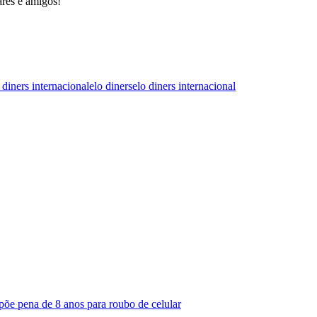
ares e amigos!
 diners internacional
elo diners
elo diners internacional
põe pena de 8 anos para roubo de celular