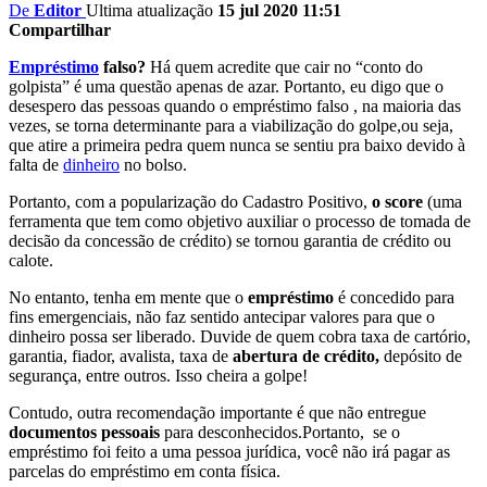
De
Editor
Ultima atualização
15 jul 2020 11:51
Compartilhar
Empréstimo
falso?
Há quem acredite que cair no “conto do
golpista” é uma questão apenas de azar. Portanto, eu digo que o
desespero das pessoas quando o empréstimo falso , na maioria das
vezes, se torna determinante para a viabilização do golpe,ou seja,
que atire a primeira pedra quem nunca se sentiu pra baixo devido à
falta de
dinheiro
no bolso.
Portanto, com a popularização do Cadastro Positivo,
o score
(uma
ferramenta que tem como objetivo auxiliar o processo de tomada de
decisão da concessão de crédito) se tornou garantia de crédito ou
calote.
No entanto, tenha em mente que o
empréstimo
é concedido para
fins emergenciais, não faz sentido antecipar valores para que o
dinheiro possa ser liberado. Duvide de quem cobra taxa de cartório,
garantia, fiador, avalista, taxa de
abertura de crédito,
depósito de
segurança, entre outros. Isso cheira a golpe!
Contudo, outra recomendação importante é que não entregue
documentos pessoais
para desconhecidos.Portanto, se o
empréstimo foi feito a uma pessoa jurídica, você não irá pagar as
parcelas do empréstimo em conta física.