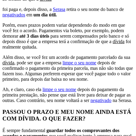
foi paga e, depois disso, a
Serasa
retira o seu nome do banco de
negativados
em
um dia útil.
Porém, esses prazos podem variar dependendo do modo em que
você fez o acordo. Pagamentos via boleto, por exemplo, podem
demorar
até 3 dias úteis
para serem compensados pelo banco e só
depois disso é que a empresa terá a confirmação de que a
dívida
foi
realmente quitada.
Além disso, se você fez um acordo de pagamento parcelado da sua
dívida
, pode ser que a empresa
limpe o seu nome
depois de
confirmado o pagamento da primeira parcela, mas não são todas que
fazem isso. Algumas preferem esperar que você pague todo o valor
primeiro, para depois dar baixa no seu nome.
Ah, e claro, caso ela
limpe o seu nome
depois do pagamento da
primeira prestação, não pense que está livre para deixar de pagar as
outras. Caso contrário, seu nome voltará a ser
negativado
na Serasa.
PASSOU O PRAZO E MEU NOME AINDA ESTÁ
COM DÍVIDA. O QUE FAZER?
É sempre fundamental
guardar todos os comprovantes dos
acordos e pagamentos
que você realizar junto à empresa para qual