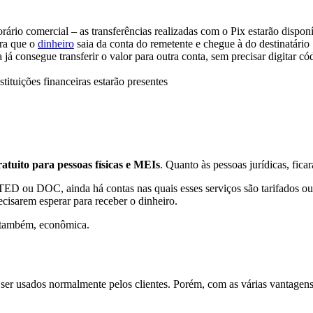
 comercial – as transferências realizadas com o Pix estarão disponíve
ara que o
dinheiro
saia da conta do remetente e chegue à do destinatário
á consegue transferir o valor para outra conta, sem precisar digitar c
tituições financeiras estarão presentes
ratuito para pessoas físicas e MEIs
. Quanto às pessoas jurídicas, ficar
ED ou DOC, ainda há contas nas quais esses serviços são tarifados ou
ecisarem esperar para receber o dinheiro.
, também, econômica.
ser usados normalmente pelos clientes. Porém, com as várias vantagen