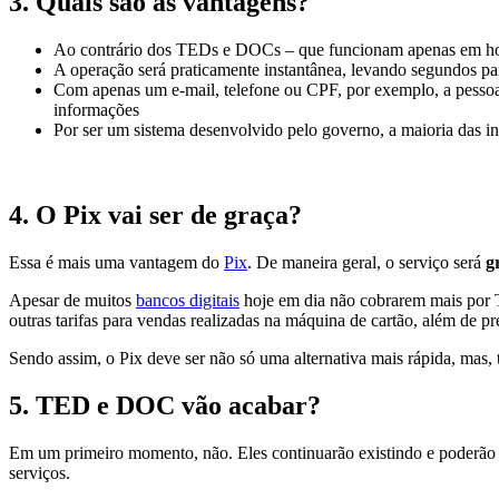
3.
Quais são as vantagens?
Ao contrário dos TEDs e DOCs – que funcionam apenas em horário
A operação será praticamente instantânea, levando segundos p
Com apenas um e-mail, telefone ou CPF, por exemplo, a pessoa j
informações
Por ser um sistema desenvolvido pelo governo, a maioria das ins
4.
O Pix vai ser de graça?
Essa é mais uma vantagem do
Pix
. De maneira geral, o serviço será
g
Apesar de muitos
bancos digitais
hoje em dia não cobrarem mais por T
outras tarifas para vendas realizadas na máquina de cartão, além de pr
Sendo assim, o Pix deve ser não só uma alternativa mais rápida, mas
5.
TED e DOC vão acabar?
Em um primeiro momento, não. Eles continuarão existindo e poderão 
serviços.