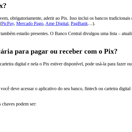
ix?
em, obrigatoriamente, aderir ao Pix. Isso inclui os bancos tradicionais 
(
PicPay
,
Mercado Pago
,
Ame Digital
,
PagBank
…).
ia também estarão presentes. O Banco Central divulgou uma lista – atua
cária para pagar ou receber com o Pix?
teira digital e nela o Pix estiver disponível, pode usá-la para fazer 
ocê deve acessar o aplicativo do seu banco, fintech ou carteira digital
s chaves podem ser: