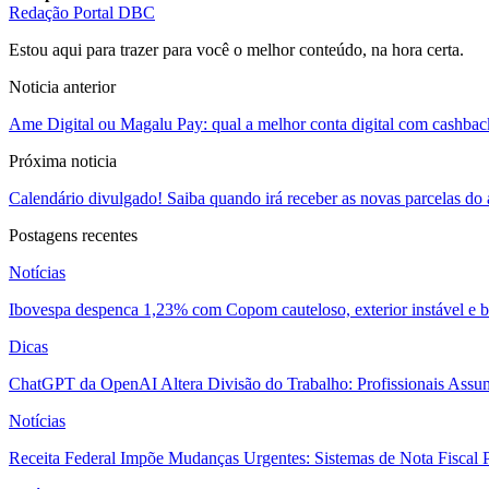
Redação Portal DBC
Estou aqui para trazer para você o melhor conteúdo, na hora certa.
Noticia anterior
Ame Digital ou Magalu Pay: qual a melhor conta digital com cashbac
Próxima noticia
Calendário divulgado! Saiba quando irá receber as novas parcelas do 
Postagens recentes
Notícias
Ibovespa despenca 1,23% com Copom cauteloso, exterior instável e ba
Dicas
ChatGPT da OpenAI Altera Divisão do Trabalho: Profissionais Assu
Notícias
Receita Federal Impõe Mudanças Urgentes: Sistemas de Nota Fiscal P