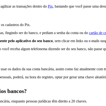
a agilizar as transações dentro do
Pix
, bastando que você passe uma dess
 os cadastros do Pix.
mas, fingindo ser do banco, e pediam a senha da conta ou do
cartão de c
ente pelo aplicativo do seu banco
, sem clicar em links ou e-mails sus
so você receba algum telefonema dizendo ser do seu banco, não passe qu
de usar os dados da sua conta bancária, assim como faz atualmente com
soais, poderá, na hora do registro, optar por gerar uma chave aleatória
ios bancos?
ancária, enquanto pessoas jurídicas têm direito a 20 chaves.