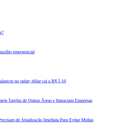
k?
auxílio emergencial
lanços no radar; dólar cai a R$ 5,10
mem Tarefas de Outras Áreas e Impactam Empresas
recisam de Atualização Imediata Para Evitar Multas