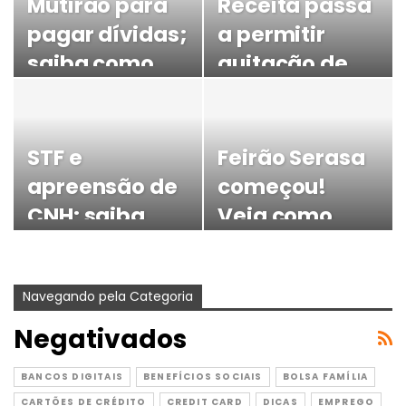
Mutirão para
Receita passa
pagar dívidas;
a permitir
saiba como
quitação de
ficar com o
débitos com
nome limpo de
cartão de
novo
crédito;…
STF e
Feirão Serasa
apreensão de
começou!
CNH: saiba
Veja como
tudo
pagar dívidas
com desconto
Navegando pela Categoria
de até 99%
Negativados
BANCOS DIGITAIS
BENEFÍCIOS SOCIAIS
BOLSA FAMÍLIA
CARTÕES DE CRÉDITO
CREDIT CARD
DICAS
EMPREGO